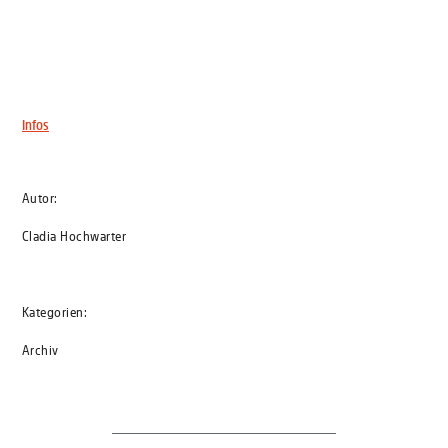
Weingut Umathum,
Frauenkirchen
Infos
Autor:
Cladia Hochwarter
Kategorien:
Archiv