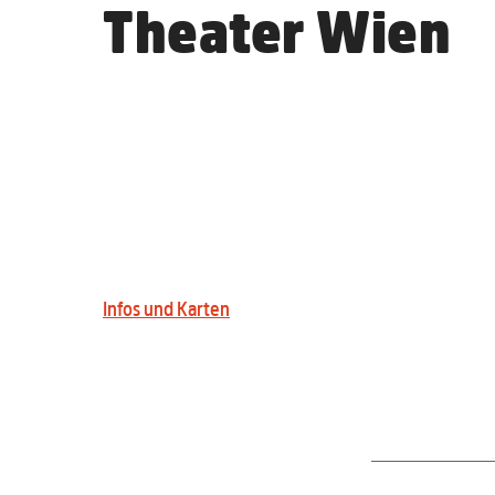
Theater Wien
25.6.2
Die Straße der Frau
Thea
Eintritt:
VVK € 24,– / AK € 27
Infos und Karten