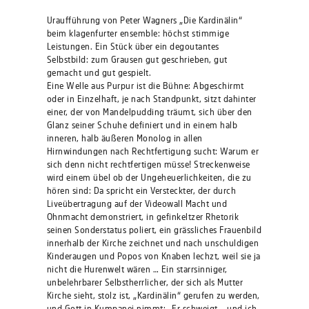
Uraufführung von Peter Wagners „Die Kardinälin“
beim klagenfurter ensemble: höchst stimmige
Leistungen. Ein Stück über ein degoutantes
Selbstbild: zum Grausen gut geschrieben, gut
gemacht und gut gespielt.
Eine Welle aus Purpur ist die Bühne: Abgeschirmt
oder in Einzelhaft, je nach Standpunkt, sitzt dahinter
einer, der von Mandelpudding träumt, sich über den
Glanz seiner Schuhe definiert und in einem halb
inneren, halb äußeren Monolog in allen
Hirnwindungen nach Rechtfertigung sucht: Warum er
sich denn nicht rechtfertigen müsse! Streckenweise
wird einem übel ob der Ungeheuerlichkeiten, die zu
hören sind: Da spricht ein Versteckter, der durch
Liveübertragung auf der Videowall Macht und
Ohnmacht demonstriert, in gefinkeltzer Rhetorik
seinen Sonderstatus poliert, ein grässliches Frauenbild
innerhalb der Kirche zeichnet und nach unschuldigen
Kinderaugen und Popos von Knaben lechzt, weil sie ja
nicht die Hurenwelt wären … Ein starrsinniger,
unbelehrbarer Selbstherrlicher, der sich als Mutter
Kirche sieht, stolz ist, „Kardinälin“ gerufen zu werden,
und Gott in Kumpanei nimmt: „Er schweigt – und ich