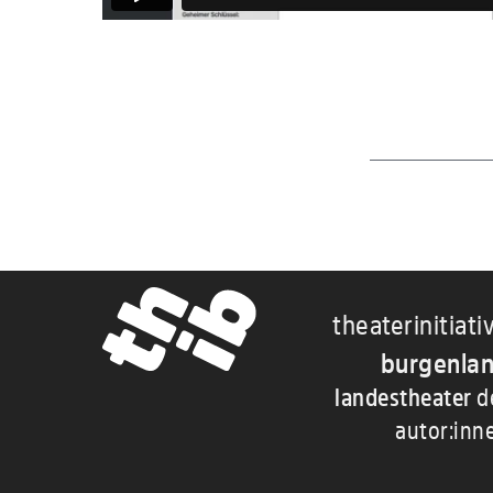
theaterinitiati
burgenla
landestheater
d
autor:inn