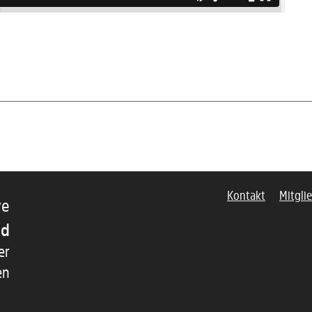
Kontakt
Mitgli
ve
nd
er
en