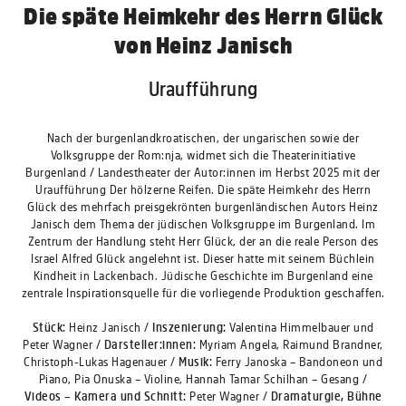
Die späte Heimkehr des Herrn Glück
von Heinz Janisch
Uraufführung
Nach der burgenlandkroatischen, der ungarischen sowie der
Volksgruppe der Rom:nja, widmet sich die Theaterinitiative
Burgenland / Landestheater der Autor:innen im Herbst 2025 mit der
Uraufführung Der hölzerne Reifen. Die späte Heimkehr des Herrn
Glück des mehrfach preisgekrönten burgenländischen Autors Heinz
Janisch dem Thema der jüdischen Volksgruppe im Burgenland. Im
Zentrum der Handlung steht Herr Glück, der an die reale Person des
Israel Alfred Glück angelehnt ist. Dieser hatte mit seinem Büchlein
Kindheit in Lackenbach. Jüdische Geschichte im Burgenland eine
zentrale Inspirationsquelle für die vorliegende Produktion geschaffen.
Stück:
Heinz Janisch /
Inszenierung:
Valentina Himmelbauer und
Peter Wagner /
Darsteller:innen:
Myriam Angela, Raimund Brandner,
Christoph-Lukas Hagenauer /
Musik:
Ferry Janoska – Bandoneon und
Piano, Pia Onuska – Violine, Hannah Tamar Schilhan – Gesang /
Videos – Kamera und Schnitt:
Peter Wagner /
Dramaturgie, Bühne