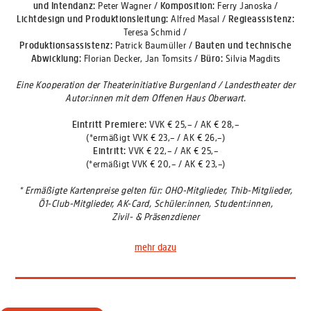
und Intendanz:
Peter Wagner /
Komposition:
Ferry Janoska /
Lichtdesign
und
Produktionsleitung:
Alfred Masal /
Regieassistenz:
Teresa Schmid /
Produktionsassistenz:
Patrick Baumüller /
Bauten und technische
Abwicklung:
Florian Decker, Jan Tomsits /
Büro:
Silvia Magdits
Eine Kooperation der Theaterinitiative Burgenland / Landestheater der
Autor:innen mit dem Offenen Haus Oberwart.
Eintritt Premiere:
VVK € 25,– / AK € 28,–
(*ermäßigt VVK € 23,– / AK € 26,–)
Eintritt:
VVK € 22,– / AK € 25,–
(*ermäßigt VVK € 20,– / AK € 23,–)
* Ermäßigte Kartenpreise gelten für: OHO-Mitglieder, Thib-Mitglieder,
Ö1-Club-Mitglieder, AK-Card, Schüler:innen, Student:innen,
Zivil- & Präsenzdiener
mehr dazu